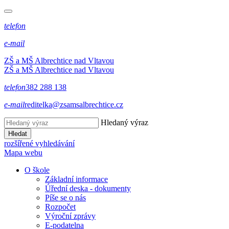
telefon
e-mail
ZŠ a MŠ Albrechtice nad Vltavou
ZŠ a MŠ Albrechtice nad Vltavou
telefon
382 288 138
e-mail
reditelka@zsamsalbrechtice.cz
Hledaný výraz
Hledat
rozšířené vyhledávání
Mapa webu
O škole
Základní informace
Úřední deska - dokumenty
Píše se o nás
Rozpočet
Výroční zprávy
E-podatelna