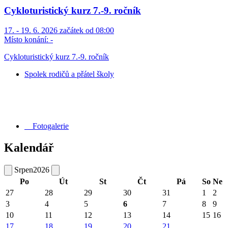
Cykloturistický kurz 7.-9. ročník
17. - 19. 6. 2026 začátek od 08:00
Místo konání:
-
Cykloturistický kurz 7.-9. ročník
Spolek rodičů a přátel školy
Fotogalerie
Kalendář
Srpen
2026
Po
Út
St
Čt
Pá
So
Ne
27
28
29
30
31
1
2
3
4
5
6
7
8
9
10
11
12
13
14
15
16
17
18
19
20
21