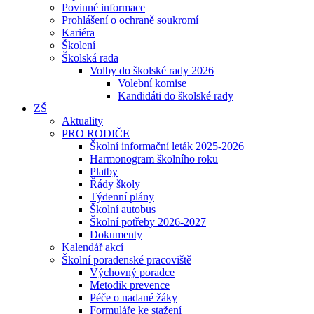
Povinné informace
Prohlášení o ochraně soukromí
Kariéra
Školení
Školská rada
Volby do školské rady 2026
Volební komise
Kandidáti do školské rady
ZŠ
Aktuality
PRO RODIČE
Školní informační leták 2025-2026
Harmonogram školního roku
Platby
Řády školy
Týdenní plány
Školní autobus
Školní potřeby 2026-2027
Dokumenty
Kalendář akcí
Školní poradenské pracoviště
Výchovný poradce
Metodik prevence
Péče o nadané žáky
Formuláře ke stažení