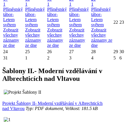
1
1
1
1
1
Příměstský
Příměstský
Příměstský
Příměstský
Příměstský
tábor-
tábor-
tábor-
tábor-
tábor-
Letem
Letem
Letem
Letem
Letem
22
23
světem
světem
světem
světem
světem
Zobrazit
Zobrazit
Zobrazit
Zobrazit
Zobrazit
všechny
všechny
všechny
všechny
všechny
záznamy
záznamy
záznamy
záznamy
záznamy ze
ze dne
ze dne
ze dne
ze dne
dne
24
25
26
27
28
29
30
31
1
2
3
4
5
6
Šablony II.- Moderní vzdělávání v
Albrechticích nad Vltavou
Projekt Šablony II- Moderní vzdělávání v Albrechticích
nad Vltavou
Typ: PDF dokument, Velikost: 181.5 kB