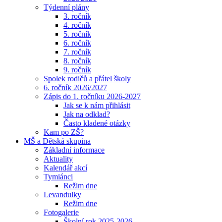
Týdenní plány
3. ročník
4. ročník
5. ročník
6. ročník
7. ročník
8. ročník
9. ročník
Spolek rodičů a přátel školy
6. ročník 2026/2027
Zápis do 1. ročníku 2026-2027
Jak se k nám přihlásit
Jak na odklad?
Často kladené otázky
Kam po ZŠ?
MŠ a Dětská skupina
Základní informace
Aktuality
Kalendář akcí
Tymiánci
Režim dne
Levandulky
Režim dne
Fotogalerie
Školní rok 2025-2026