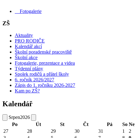
Fotogalerie
ZŠ
Aktuality
PRO RODIČE
Kalendář akcí
Školní poradenské pracoviště
Školní akce
Fotogalerie, prezentace a videa
Týdenní plány
Spolek rodičů a přátel školy
6. ročník 2026/2027
Zápis do 1. ročníku 2026-2027
Kam po ZŠ?
Kalendář
Srpen
2026
Po
Út
St
Čt
Pá
So
Ne
27
28
29
30
31
1
2
3
4
5
6
7
8
9