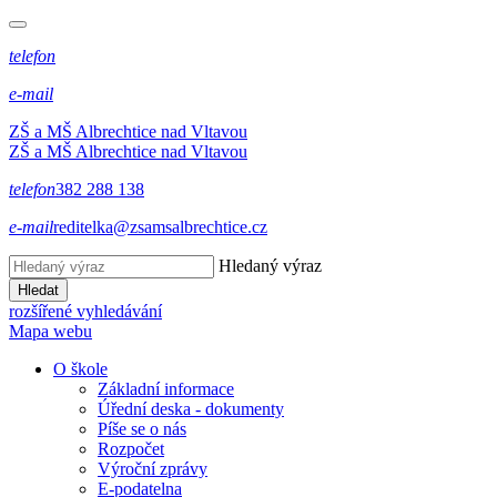
telefon
e-mail
ZŠ a MŠ Albrechtice nad Vltavou
ZŠ a MŠ Albrechtice nad Vltavou
telefon
382 288 138
e-mail
reditelka@zsamsalbrechtice.cz
Hledaný výraz
Hledat
rozšířené vyhledávání
Mapa webu
O škole
Základní informace
Úřední deska - dokumenty
Píše se o nás
Rozpočet
Výroční zprávy
E-podatelna