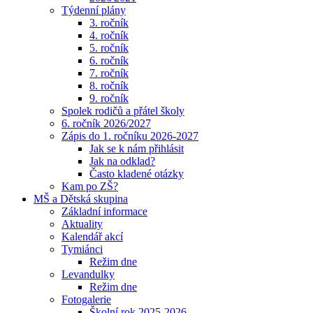
Týdenní plány
3. ročník
4. ročník
5. ročník
6. ročník
7. ročník
8. ročník
9. ročník
Spolek rodičů a přátel školy
6. ročník 2026/2027
Zápis do 1. ročníku 2026-2027
Jak se k nám přihlásit
Jak na odklad?
Často kladené otázky
Kam po ZŠ?
MŠ a Dětská skupina
Základní informace
Aktuality
Kalendář akcí
Tymiánci
Režim dne
Levandulky
Režim dne
Fotogalerie
Školní rok 2025-2026