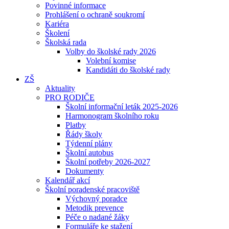
Povinné informace
Prohlášení o ochraně soukromí
Kariéra
Školení
Školská rada
Volby do školské rady 2026
Volební komise
Kandidáti do školské rady
ZŠ
Aktuality
PRO RODIČE
Školní informační leták 2025-2026
Harmonogram školního roku
Platby
Řády školy
Týdenní plány
Školní autobus
Školní potřeby 2026-2027
Dokumenty
Kalendář akcí
Školní poradenské pracoviště
Výchovný poradce
Metodik prevence
Péče o nadané žáky
Formuláře ke stažení