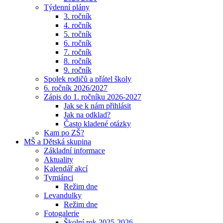
Týdenní plány
3. ročník
4. ročník
5. ročník
6. ročník
7. ročník
8. ročník
9. ročník
Spolek rodičů a přátel školy
6. ročník 2026/2027
Zápis do 1. ročníku 2026-2027
Jak se k nám přihlásit
Jak na odklad?
Často kladené otázky
Kam po ZŠ?
MŠ a Dětská skupina
Základní informace
Aktuality
Kalendář akcí
Tymiánci
Režim dne
Levandulky
Režim dne
Fotogalerie
Školní rok 2025-2026