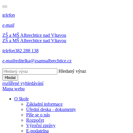
telefon
e-mail
ZŠ a MŠ Albrechtice nad Vltavou
ZŠ a MŠ Albrechtice nad Vltavou
telefon
382 288 138
e-mail
reditelka@zsamsalbrechtice.cz
Hledaný výraz
Hledat
rozšířené vyhledávání
Mapa webu
O škole
Základní informace
Úřední deska - dokumenty
Píše se o nás
Rozpočet
Výroční zprávy
E-podatelna