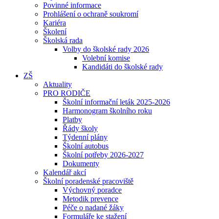
Povinné informace
Prohlášení o ochraně soukromí
Kariéra
Školení
Školská rada
Volby do školské rady 2026
Volební komise
Kandidáti do školské rady
ZŠ
Aktuality
PRO RODIČE
Školní informační leták 2025-2026
Harmonogram školního roku
Platby
Řády školy
Týdenní plány
Školní autobus
Školní potřeby 2026-2027
Dokumenty
Kalendář akcí
Školní poradenské pracoviště
Výchovný poradce
Metodik prevence
Péče o nadané žáky
Formuláře ke stažení