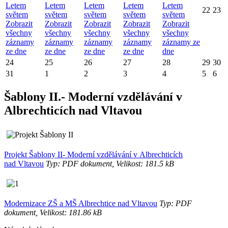
Letem
Letem
Letem
Letem
Letem
22
23
světem
světem
světem
světem
světem
Zobrazit
Zobrazit
Zobrazit
Zobrazit
Zobrazit
všechny
všechny
všechny
všechny
všechny
záznamy
záznamy
záznamy
záznamy
záznamy ze
ze dne
ze dne
ze dne
ze dne
dne
24
25
26
27
28
29
30
31
1
2
3
4
5
6
Šablony II.- Moderní vzdělávání v
Albrechticích nad Vltavou
Projekt Šablony II- Moderní vzdělávání v Albrechticích
nad Vltavou
Typ: PDF dokument, Velikost: 181.5 kB
Modernizace ZŠ a MŠ Albrechtice nad Vltavou
Typ: PDF
dokument, Velikost: 181.86 kB