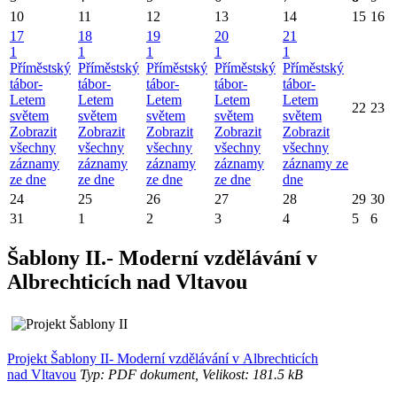
10
11
12
13
14
15
16
17
18
19
20
21
1
1
1
1
1
Příměstský
Příměstský
Příměstský
Příměstský
Příměstský
tábor-
tábor-
tábor-
tábor-
tábor-
Letem
Letem
Letem
Letem
Letem
22
23
světem
světem
světem
světem
světem
Zobrazit
Zobrazit
Zobrazit
Zobrazit
Zobrazit
všechny
všechny
všechny
všechny
všechny
záznamy
záznamy
záznamy
záznamy
záznamy ze
ze dne
ze dne
ze dne
ze dne
dne
24
25
26
27
28
29
30
31
1
2
3
4
5
6
Šablony II.- Moderní vzdělávání v
Albrechticích nad Vltavou
Projekt Šablony II- Moderní vzdělávání v Albrechticích
nad Vltavou
Typ: PDF dokument, Velikost: 181.5 kB