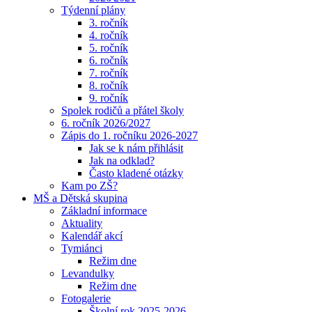
Týdenní plány
3. ročník
4. ročník
5. ročník
6. ročník
7. ročník
8. ročník
9. ročník
Spolek rodičů a přátel školy
6. ročník 2026/2027
Zápis do 1. ročníku 2026-2027
Jak se k nám přihlásit
Jak na odklad?
Často kladené otázky
Kam po ZŠ?
MŠ a Dětská skupina
Základní informace
Aktuality
Kalendář akcí
Tymiánci
Režim dne
Levandulky
Režim dne
Fotogalerie
Školní rok 2025-2026