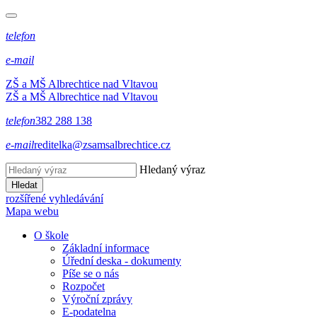
telefon
e-mail
ZŠ a MŠ Albrechtice nad Vltavou
ZŠ a MŠ Albrechtice nad Vltavou
telefon
382 288 138
e-mail
reditelka@zsamsalbrechtice.cz
Hledaný výraz
Hledat
rozšířené vyhledávání
Mapa webu
O škole
Základní informace
Úřední deska - dokumenty
Píše se o nás
Rozpočet
Výroční zprávy
E-podatelna