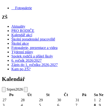
Fotogalerie
ZŠ
Aktuality
PRO RODIČE
Kalendář akcí
Školní poradenské pracoviště
Školní akce
Fotogalerie, prezentace a videa
Týdenní plány
Spolek rodičů a přátel školy
6. ročník 2026/2027
Zápis do 1. ročníku 2026-2027
Kam po ZŠ?
Kalendář
Srpen
2026
Po
Út
St
Čt
Pá
So
Ne
27
28
29
30
31
1
2
3
4
5
6
7
8
9