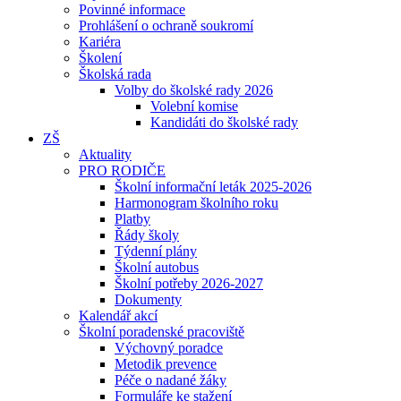
Povinné informace
Prohlášení o ochraně soukromí
Kariéra
Školení
Školská rada
Volby do školské rady 2026
Volební komise
Kandidáti do školské rady
ZŠ
Aktuality
PRO RODIČE
Školní informační leták 2025-2026
Harmonogram školního roku
Platby
Řády školy
Týdenní plány
Školní autobus
Školní potřeby 2026-2027
Dokumenty
Kalendář akcí
Školní poradenské pracoviště
Výchovný poradce
Metodik prevence
Péče o nadané žáky
Formuláře ke stažení