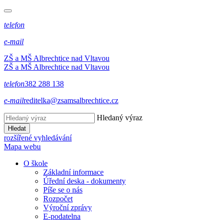
telefon
e-mail
ZŠ a MŠ Albrechtice nad Vltavou
ZŠ a MŠ Albrechtice nad Vltavou
telefon
382 288 138
e-mail
reditelka@zsamsalbrechtice.cz
Hledaný výraz
Hledat
rozšířené vyhledávání
Mapa webu
O škole
Základní informace
Úřední deska - dokumenty
Píše se o nás
Rozpočet
Výroční zprávy
E-podatelna