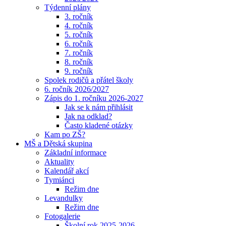
Týdenní plány
3. ročník
4. ročník
5. ročník
6. ročník
7. ročník
8. ročník
9. ročník
Spolek rodičů a přátel školy
6. ročník 2026/2027
Zápis do 1. ročníku 2026-2027
Jak se k nám přihlásit
Jak na odklad?
Často kladené otázky
Kam po ZŠ?
MŠ a Dětská skupina
Základní informace
Aktuality
Kalendář akcí
Tymiánci
Režim dne
Levandulky
Režim dne
Fotogalerie
Školní rok 2025-2026