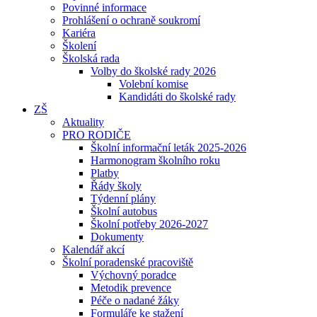
Povinné informace
Prohlášení o ochraně soukromí
Kariéra
Školení
Školská rada
Volby do školské rady 2026
Volební komise
Kandidáti do školské rady
ZŠ
Aktuality
PRO RODIČE
Školní informační leták 2025-2026
Harmonogram školního roku
Platby
Řády školy
Týdenní plány
Školní autobus
Školní potřeby 2026-2027
Dokumenty
Kalendář akcí
Školní poradenské pracoviště
Výchovný poradce
Metodik prevence
Péče o nadané žáky
Formuláře ke stažení