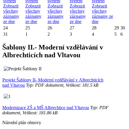
světem
světem
světem
světem
světem
Zobrazit
Zobrazit
Zobrazit
Zobrazit
Zobrazit
všechny
všechny
všechny
všechny
všechny
záznamy
záznamy
záznamy
záznamy
záznamy ze
ze dne
ze dne
ze dne
ze dne
dne
24
25
26
27
28
29
30
31
1
2
3
4
5
6
Šablony II.- Moderní vzdělávání v
Albrechticích nad Vltavou
Projekt Šablony II- Moderní vzdělávání v Albrechticích
nad Vltavou
Typ: PDF dokument, Velikost: 181.5 kB
Modernizace ZŠ a MŠ Albrechtice nad Vltavou
Typ: PDF
dokument, Velikost: 181.86 kB
Národní plán obnovy