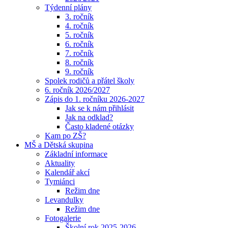
Týdenní plány
3. ročník
4. ročník
5. ročník
6. ročník
7. ročník
8. ročník
9. ročník
Spolek rodičů a přátel školy
6. ročník 2026/2027
Zápis do 1. ročníku 2026-2027
Jak se k nám přihlásit
Jak na odklad?
Často kladené otázky
Kam po ZŠ?
MŠ a Dětská skupina
Základní informace
Aktuality
Kalendář akcí
Tymiánci
Režim dne
Levandulky
Režim dne
Fotogalerie
Školní rok 2025-2026