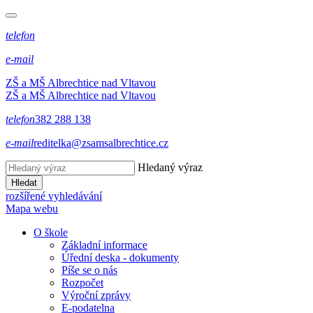
telefon
e-mail
ZŠ a MŠ Albrechtice nad Vltavou
ZŠ a MŠ Albrechtice nad Vltavou
telefon
382 288 138
e-mail
reditelka@zsamsalbrechtice.cz
Hledaný výraz
Hledat
rozšířené vyhledávání
Mapa webu
O škole
Základní informace
Úřední deska - dokumenty
Píše se o nás
Rozpočet
Výroční zprávy
E-podatelna