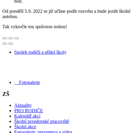
hod.
Od pondělí 5.9. 2022 se již učíme podle rozvrhu a bude jezdit školní
autobus.
Tak vykročte tou správnou nohou!
Spolek rodičů a přátel školy
Fotogalerie
ZŠ
Aktuality
PRO RODIČE
Kalendář akcí
Školní poradenské pracoviště
Školní akce
Fotogalerie, prezentace a videa