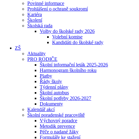
Povinné informace
Prohlášení o ochraně soukromí
Kariéra
Školení
Školská rada
Volby do školské rady 2026
Volební komise
Kandidáti do školské rady
ZŠ
Aktuality
PRO RODIČE
Školní informační leták 2025-2026
Harmonogram školního roku
Platby
Řády školy
Týdenní plány
Školní autobus
Školní potřeby 2026-2027
Dokumenty
Kalendář akcí
Školní poradenské pracoviště
Výchovný poradce
Metodik prevence
Péče o nadané žáky
Formuláře ke stažení