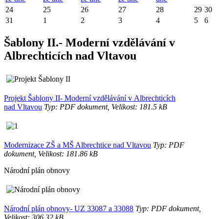
24
25
26
27
28
29
30
31
1
2
3
4
5
6
Šablony II.- Moderní vzdělávání v
Albrechticích nad Vltavou
Projekt Šablony II- Moderní vzdělávání v Albrechticích
nad Vltavou
Typ: PDF dokument, Velikost: 181.5 kB
Modernizace ZŠ a MŠ Albrechtice nad Vltavou
Typ: PDF
dokument, Velikost: 181.86 kB
Národní plán obnovy
Národní plán obnovy- UZ 33087 a 33088
Typ: PDF dokument,
Velikost: 306.32 kB