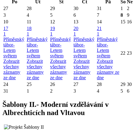
Po
Út
St
Čt
Pá
So
Ne
27
28
29
30
31
1
2
3
4
5
6
7
8
9
10
11
12
13
14
15
16
17
18
19
20
21
1
1
1
1
1
Příměstský
Příměstský
Příměstský
Příměstský
Příměstský
tábor-
tábor-
tábor-
tábor-
tábor-
Letem
Letem
Letem
Letem
Letem
22
23
světem
světem
světem
světem
světem
Zobrazit
Zobrazit
Zobrazit
Zobrazit
Zobrazit
všechny
všechny
všechny
všechny
všechny
záznamy
záznamy
záznamy
záznamy
záznamy ze
ze dne
ze dne
ze dne
ze dne
dne
24
25
26
27
28
29
30
31
1
2
3
4
5
6
Šablony II.- Moderní vzdělávání v
Albrechticích nad Vltavou