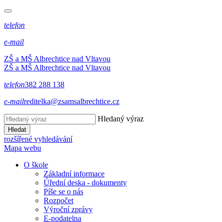
telefon
e-mail
ZŠ a MŠ Albrechtice nad Vltavou
ZŠ a MŠ Albrechtice nad Vltavou
telefon
382 288 138
e-mail
reditelka@zsamsalbrechtice.cz
Hledaný výraz
Hledat
rozšířené vyhledávání
Mapa webu
O škole
Základní informace
Úřední deska - dokumenty
Píše se o nás
Rozpočet
Výroční zprávy
E-podatelna