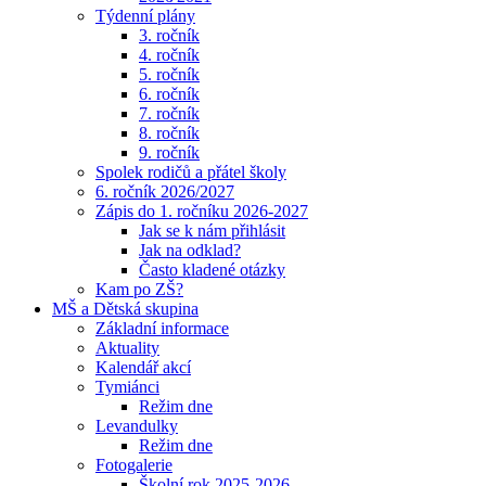
Týdenní plány
3. ročník
4. ročník
5. ročník
6. ročník
7. ročník
8. ročník
9. ročník
Spolek rodičů a přátel školy
6. ročník 2026/2027
Zápis do 1. ročníku 2026-2027
Jak se k nám přihlásit
Jak na odklad?
Často kladené otázky
Kam po ZŠ?
MŠ a Dětská skupina
Základní informace
Aktuality
Kalendář akcí
Tymiánci
Režim dne
Levandulky
Režim dne
Fotogalerie
Školní rok 2025-2026