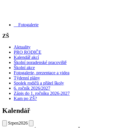
Fotogalerie
ZŠ
Aktuality
PRO RODIČE
Kalendář akcí
Školní poradenské pracoviště
Školní akce
Fotogalerie, prezentace a videa
Týdenní plány
Spolek rodičů a přátel školy
6. ročník 2026/2027
Zápis do 1. ročníku 2026-2027
Kam po ZŠ?
Kalendář
Srpen
2026