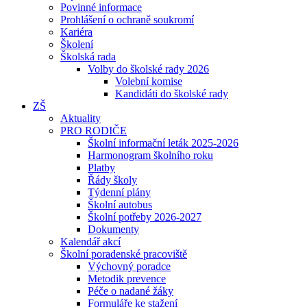
Povinné informace
Prohlášení o ochraně soukromí
Kariéra
Školení
Školská rada
Volby do školské rady 2026
Volební komise
Kandidáti do školské rady
ZŠ
Aktuality
PRO RODIČE
Školní informační leták 2025-2026
Harmonogram školního roku
Platby
Řády školy
Týdenní plány
Školní autobus
Školní potřeby 2026-2027
Dokumenty
Kalendář akcí
Školní poradenské pracoviště
Výchovný poradce
Metodik prevence
Péče o nadané žáky
Formuláře ke stažení