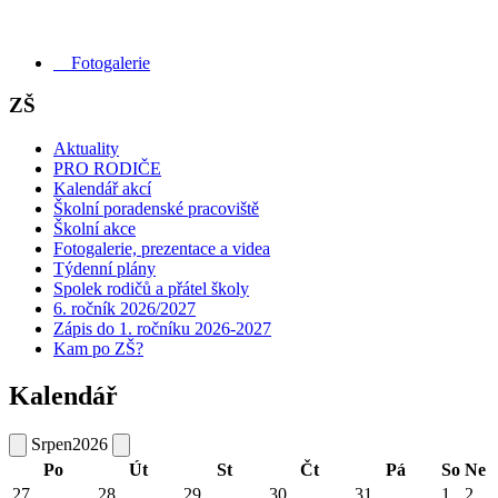
Fotogalerie
ZŠ
Aktuality
PRO RODIČE
Kalendář akcí
Školní poradenské pracoviště
Školní akce
Fotogalerie, prezentace a videa
Týdenní plány
Spolek rodičů a přátel školy
6. ročník 2026/2027
Zápis do 1. ročníku 2026-2027
Kam po ZŠ?
Kalendář
Srpen
2026
Po
Út
St
Čt
Pá
So
Ne
27
28
29
30
31
1
2