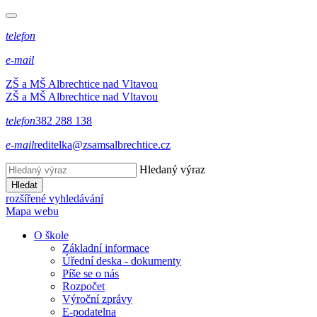
telefon
e-mail
ZŠ a MŠ Albrechtice nad Vltavou
ZŠ a MŠ Albrechtice nad Vltavou
telefon
382 288 138
e-mail
reditelka@zsamsalbrechtice.cz
Hledaný výraz
Hledat
rozšířené vyhledávání
Mapa webu
O škole
Základní informace
Úřední deska - dokumenty
Píše se o nás
Rozpočet
Výroční zprávy
E-podatelna