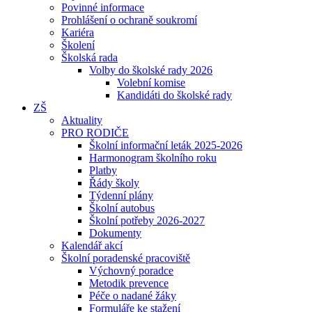
Povinné informace
Prohlášení o ochraně soukromí
Kariéra
Školení
Školská rada
Volby do školské rady 2026
Volební komise
Kandidáti do školské rady
ZŠ
Aktuality
PRO RODIČE
Školní informační leták 2025-2026
Harmonogram školního roku
Platby
Řády školy
Týdenní plány
Školní autobus
Školní potřeby 2026-2027
Dokumenty
Kalendář akcí
Školní poradenské pracoviště
Výchovný poradce
Metodik prevence
Péče o nadané žáky
Formuláře ke stažení