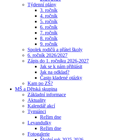
Týdenní plány
3. ročník
4. ročník
5. ročník
6. ročník
7. ročník
8. ročník
9. ročník
Spolek rodičů a přátel školy
6. ročník 2026/2027
Zápis do 1. ročníku 2026-2027
Jak se k nám přihlásit
Jak na odklad?
Často kladené otázky
Kam po ZŠ?
MŠ a Dětská skupina
Základní informace
Aktuality
Kalendář akcí
Tymiánci
Režim dne
Levandulky
Režim dne
Fotogalerie
Školní rok 2025-2026