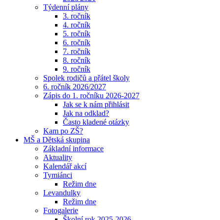
Týdenní plány
3. ročník
4. ročník
5. ročník
6. ročník
7. ročník
8. ročník
9. ročník
Spolek rodičů a přátel školy
6. ročník 2026/2027
Zápis do 1. ročníku 2026-2027
Jak se k nám přihlásit
Jak na odklad?
Často kladené otázky
Kam po ZŠ?
MŠ a Dětská skupina
Základní informace
Aktuality
Kalendář akcí
Tymiánci
Režim dne
Levandulky
Režim dne
Fotogalerie
Školní rok 2025-2026