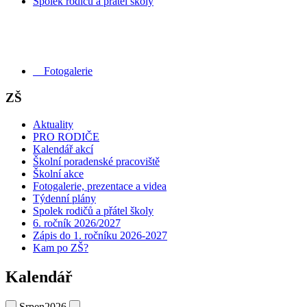
Spolek rodičů a přátel školy
Fotogalerie
ZŠ
Aktuality
PRO RODIČE
Kalendář akcí
Školní poradenské pracoviště
Školní akce
Fotogalerie, prezentace a videa
Týdenní plány
Spolek rodičů a přátel školy
6. ročník 2026/2027
Zápis do 1. ročníku 2026-2027
Kam po ZŠ?
Kalendář
Srpen
2026