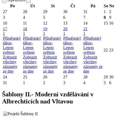
Po
Út
St
Čt
Pá
So
Ne
27
28
29
30
31
1
2
3
4
5
6
7
8
9
10
11
12
13
14
15
16
17
18
19
20
21
1
1
1
1
1
Příměstský
Příměstský
Příměstský
Příměstský
Příměstský
tábor-
tábor-
tábor-
tábor-
tábor-
Letem
Letem
Letem
Letem
Letem
22
23
světem
světem
světem
světem
světem
Zobrazit
Zobrazit
Zobrazit
Zobrazit
Zobrazit
všechny
všechny
všechny
všechny
všechny
záznamy
záznamy
záznamy
záznamy
záznamy ze
ze dne
ze dne
ze dne
ze dne
dne
24
25
26
27
28
29
30
31
1
2
3
4
5
6
Šablony II.- Moderní vzdělávání v
Albrechticích nad Vltavou