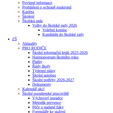
Povinné informace
Prohlášení o ochraně soukromí
Kariéra
Školení
Školská rada
Volby do školské rady 2026
Volební komise
Kandidáti do školské rady
ZŠ
Aktuality
PRO RODIČE
Školní informační leták 2025-2026
Harmonogram školního roku
Platby
Řády školy
Týdenní plány
Školní autobus
Školní potřeby 2026-2027
Dokumenty
Kalendář akcí
Školní poradenské pracoviště
Výchovný poradce
Metodik prevence
Péče o nadané žáky
Formuláře ke stažení