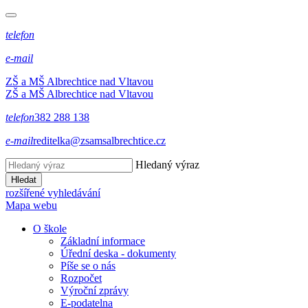
telefon
e-mail
ZŠ a MŠ Albrechtice nad Vltavou
ZŠ a MŠ Albrechtice nad Vltavou
telefon
382 288 138
e-mail
reditelka@zsamsalbrechtice.cz
Hledaný výraz
Hledat
rozšířené vyhledávání
Mapa webu
O škole
Základní informace
Úřední deska - dokumenty
Píše se o nás
Rozpočet
Výroční zprávy
E-podatelna