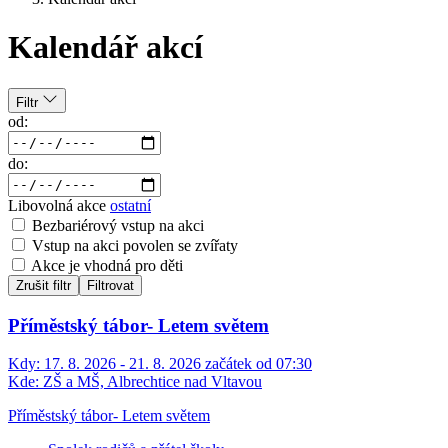
Kalendář akcí
Filtr
od:
do:
Libovolná akce
ostatní
Bezbariérový vstup na akci
Vstup na akci povolen se zvířaty
Akce je vhodná pro děti
Zrušit filtr
Filtrovat
Příměstský tábor- Letem světem
Kdy:
17. 8. 2026 - 21. 8. 2026 začátek od 07:30
Kde:
ZŠ a MŠ, Albrechtice nad Vltavou
Příměstský tábor- Letem světem