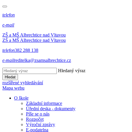
telefon
e-mail
ZŠ a MŠ Albrechtice nad Vltavou
ZŠ a MŠ Albrechtice nad Vltavou
telefon
382 288 138
e-mail
reditelka@zsamsalbrechtice.cz
Hledaný výraz
Hledat
rozšířené vyhledávání
Mapa webu
O škole
Základní informace
Úřední deska - dokumenty
Píše se o nás
Rozpočet
Výroční zprávy
E-podatelna