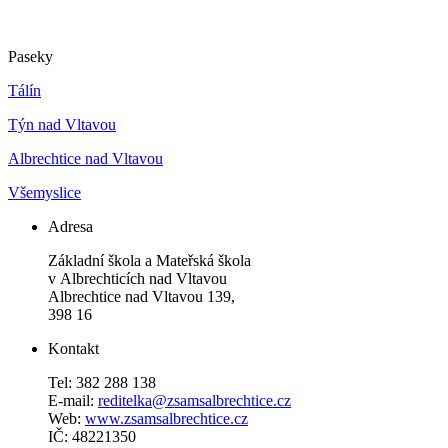
Paseky
Tálín
Týn nad Vltavou
Albrechtice nad Vltavou
Všemyslice
Adresa
Základní škola a Mateřská škola
v Albrechticích nad Vltavou
Albrechtice nad Vltavou 139,
398 16
Kontakt
Tel: 382 288 138
E-mail:
reditelka@zsamsalbrechtice.cz
Web:
www.zsamsalbrechtice.cz
IČ: 48221350