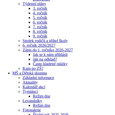
Týdenní plány
3. ročník
4. ročník
5. ročník
6. ročník
7. ročník
8. ročník
9. ročník
Spolek rodičů a přátel školy
6. ročník 2026/2027
Zápis do 1. ročníku 2026-2027
Jak se k nám přihlásit
Jak na odklad?
Často kladené otázky
Kam po ZŠ?
MŠ a Dětská skupina
Základní informace
Aktuality
Kalendář akcí
Tymiánci
Režim dne
Levandulky
Režim dne
Fotogalerie
Školní rok 2025-2026