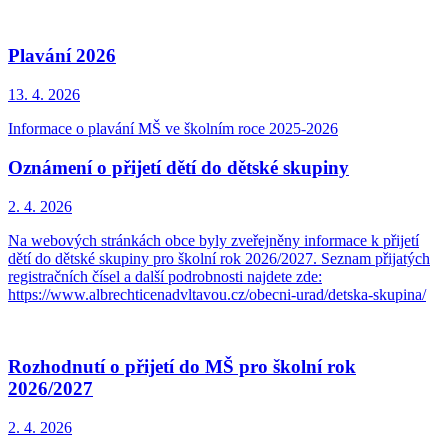
Plavání 2026
13. 4.
2026
Informace o plavání MŠ ve školním roce 2025-2026
Oznámení o přijetí dětí do dětské skupiny
2. 4.
2026
Na webových stránkách obce byly zveřejněny informace k přijetí
dětí do dětské skupiny pro školní rok 2026/2027. Seznam přijatých
registračních čísel a další podrobnosti najdete zde:
https://www.albrechticenadvltavou.cz/obecni-urad/detska-skupina/
Rozhodnutí o přijetí do MŠ pro školní rok
2026/2027
2. 4.
2026