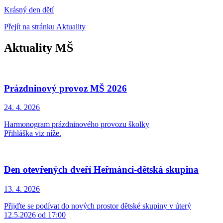
Krásný den dětí
Přejít na stránku Aktuality
Aktuality MŠ
Prázdninový provoz MŠ 2026
24. 4.
2026
Harmonogram prázdninového provozu školky
Přihláška viz níže.
Den otevřených dveří Heřmánci-dětská skupina
13. 4.
2026
Přijďte se podívat do nových prostor dětské skupiny v úterý
12.5.2026 od 17:00