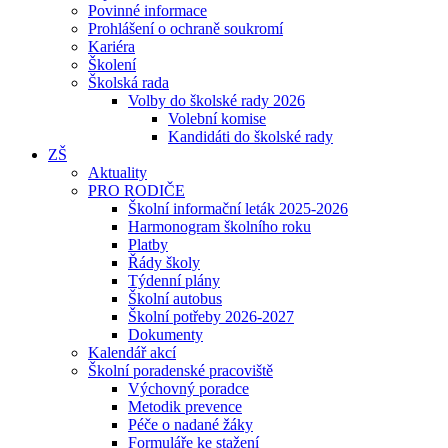
Povinné informace
Prohlášení o ochraně soukromí
Kariéra
Školení
Školská rada
Volby do školské rady 2026
Volební komise
Kandidáti do školské rady
ZŠ
Aktuality
PRO RODIČE
Školní informační leták 2025-2026
Harmonogram školního roku
Platby
Řády školy
Týdenní plány
Školní autobus
Školní potřeby 2026-2027
Dokumenty
Kalendář akcí
Školní poradenské pracoviště
Výchovný poradce
Metodik prevence
Péče o nadané žáky
Formuláře ke stažení