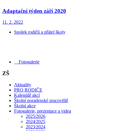
Adaptační týden září 2020
11. 2. 2022
Spolek rodičů a přátel školy
Fotogalerie
ZŠ
Aktuality
PRO RODIČE
Kalendář akcí
Školní poradenské pracoviště
Školní akce
Fotogalerie, prezentace a videa
2025⁄2026
2024⁄2025
2023⁄2024