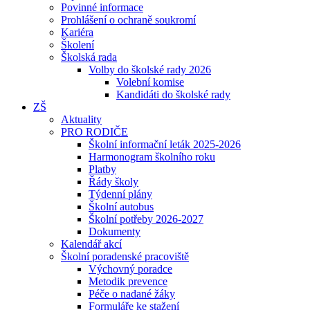
Povinné informace
Prohlášení o ochraně soukromí
Kariéra
Školení
Školská rada
Volby do školské rady 2026
Volební komise
Kandidáti do školské rady
ZŠ
Aktuality
PRO RODIČE
Školní informační leták 2025-2026
Harmonogram školního roku
Platby
Řády školy
Týdenní plány
Školní autobus
Školní potřeby 2026-2027
Dokumenty
Kalendář akcí
Školní poradenské pracoviště
Výchovný poradce
Metodik prevence
Péče o nadané žáky
Formuláře ke stažení