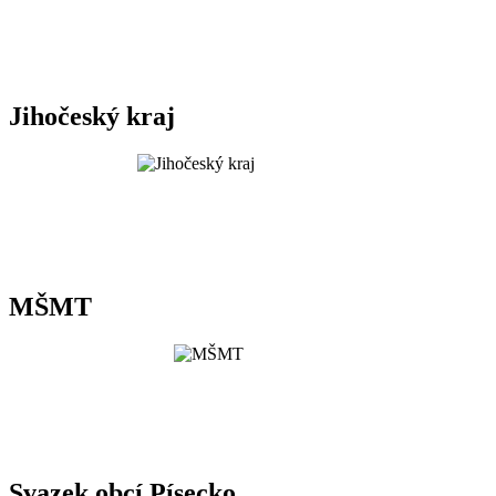
Jihočeský kraj
MŠMT
Svazek obcí Písecko