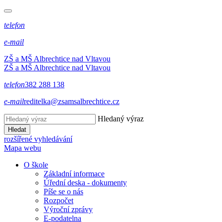
telefon
e-mail
ZŠ a MŠ Albrechtice nad Vltavou
ZŠ a MŠ Albrechtice nad Vltavou
telefon
382 288 138
e-mail
reditelka@zsamsalbrechtice.cz
Hledaný výraz
Hledat
rozšířené vyhledávání
Mapa webu
O škole
Základní informace
Úřední deska - dokumenty
Píše se o nás
Rozpočet
Výroční zprávy
E-podatelna