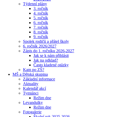
Týdenní plány
3. ročník
4. ročník
5. ročník
6. ročník
7. ročník
8. ročník
9. ročník
Spolek rodičů a přátel školy
6. ročník 2026/2027
Zápis do 1. ročníku 2026-2027
Jak se k nám přihlásit
Jak na odklad?
Často kladené otázky
Kam po ZŠ?
MŠ a Dětská skupina
Základní informace
Aktuality
Kalendář akcí
Tymiánci
Režim dne
Levandulky
Režim dne
Fotogalerie
Školní rok 2025-2026