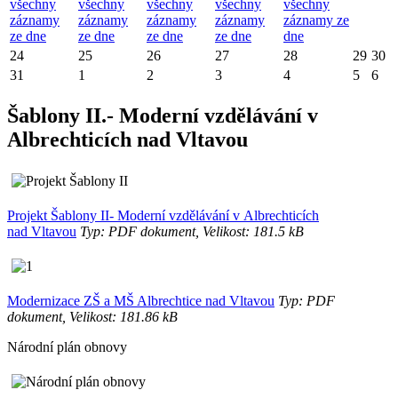
všechny
všechny
všechny
všechny
všechny
záznamy
záznamy
záznamy
záznamy
záznamy ze
ze dne
ze dne
ze dne
ze dne
dne
24
25
26
27
28
29
30
31
1
2
3
4
5
6
Šablony II.- Moderní vzdělávání v
Albrechticích nad Vltavou
Projekt Šablony II- Moderní vzdělávání v Albrechticích
nad Vltavou
Typ: PDF dokument, Velikost: 181.5 kB
Modernizace ZŠ a MŠ Albrechtice nad Vltavou
Typ: PDF
dokument, Velikost: 181.86 kB
Národní plán obnovy