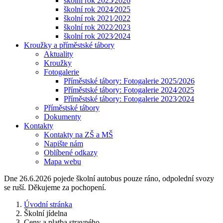
školní rok 2025⁄2026
školní rok 2024⁄2025
školní rok 2021⁄2022
školní rok 2022⁄2023
školní rok 2023⁄2024
Kroužky a příměstské tábory
Aktuality
Kroužky
Fotogalerie
Příměstské tábory: Fotogalerie 2025/2026
Příměstské tábory: Fotogalerie 2024⁄2025
Příměstské tábory: Fotogalerie 2023⁄2024
Příměstské tábory
Dokumenty
Kontakty
Kontakty na ZŠ a MŠ
Napište nám
Oblíbené odkazy
Mapa webu
Dne 26.6.2026 pojede školní autobus pouze ráno, odpolední svozy
se ruší. Děkujeme za pochopení.
Úvodní stránka
Školní jídelna
Ceny a platba stravného