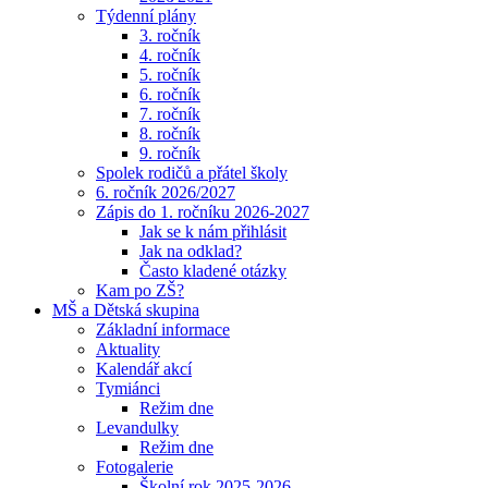
Týdenní plány
3. ročník
4. ročník
5. ročník
6. ročník
7. ročník
8. ročník
9. ročník
Spolek rodičů a přátel školy
6. ročník 2026/2027
Zápis do 1. ročníku 2026-2027
Jak se k nám přihlásit
Jak na odklad?
Často kladené otázky
Kam po ZŠ?
MŠ a Dětská skupina
Základní informace
Aktuality
Kalendář akcí
Tymiánci
Režim dne
Levandulky
Režim dne
Fotogalerie
Školní rok 2025-2026