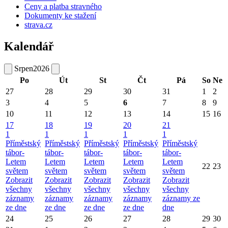
Ceny a platba stravného
Dokumenty ke stažení
strava.cz
Kalendář
Srpen
2026
Po
Út
St
Čt
Pá
So
Ne
27
28
29
30
31
1
2
3
4
5
6
7
8
9
10
11
12
13
14
15
16
17
18
19
20
21
1
1
1
1
1
Příměstský
Příměstský
Příměstský
Příměstský
Příměstský
tábor-
tábor-
tábor-
tábor-
tábor-
Letem
Letem
Letem
Letem
Letem
22
23
světem
světem
světem
světem
světem
Zobrazit
Zobrazit
Zobrazit
Zobrazit
Zobrazit
všechny
všechny
všechny
všechny
všechny
záznamy
záznamy
záznamy
záznamy
záznamy ze
ze dne
ze dne
ze dne
ze dne
dne
24
25
26
27
28
29
30