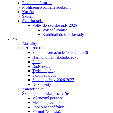
Povinné informace
Prohlášení o ochraně soukromí
Kariéra
Školení
Školská rada
Volby do školské rady 2026
Volební komise
Kandidáti do školské rady
ZŠ
Aktuality
PRO RODIČE
Školní informační leták 2025-2026
Harmonogram školního roku
Platby
Řády školy
Týdenní plány
Školní autobus
Školní potřeby 2026-2027
Dokumenty
Kalendář akcí
Školní poradenské pracoviště
Výchovný poradce
Metodik prevence
Péče o nadané žáky
Formuláře ke stažení