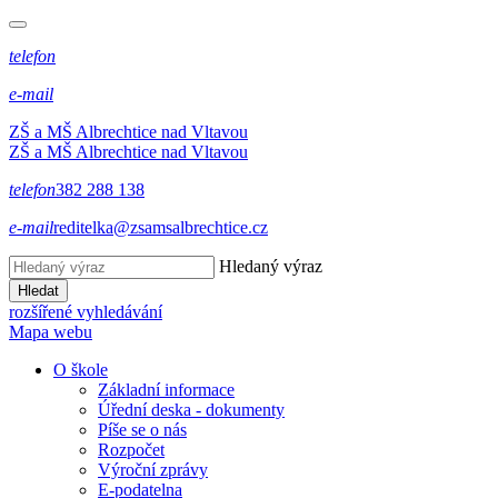
telefon
e-mail
ZŠ a MŠ Albrechtice nad Vltavou
ZŠ a MŠ Albrechtice nad Vltavou
telefon
382 288 138
e-mail
reditelka@zsamsalbrechtice.cz
Hledaný výraz
Hledat
rozšířené vyhledávání
Mapa webu
O škole
Základní informace
Úřední deska - dokumenty
Píše se o nás
Rozpočet
Výroční zprávy
E-podatelna