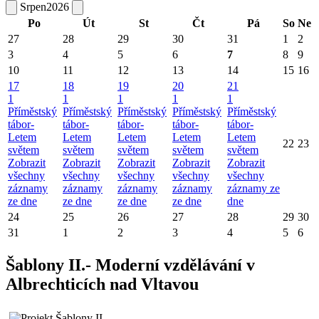
Srpen
2026
Po
Út
St
Čt
Pá
So
Ne
27
28
29
30
31
1
2
3
4
5
6
7
8
9
10
11
12
13
14
15
16
17
18
19
20
21
1
1
1
1
1
Příměstský
Příměstský
Příměstský
Příměstský
Příměstský
tábor-
tábor-
tábor-
tábor-
tábor-
Letem
Letem
Letem
Letem
Letem
22
23
světem
světem
světem
světem
světem
Zobrazit
Zobrazit
Zobrazit
Zobrazit
Zobrazit
všechny
všechny
všechny
všechny
všechny
záznamy
záznamy
záznamy
záznamy
záznamy ze
ze dne
ze dne
ze dne
ze dne
dne
24
25
26
27
28
29
30
31
1
2
3
4
5
6
Šablony II.- Moderní vzdělávání v
Albrechticích nad Vltavou