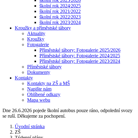
školní rok 2025⁄2026
školní rok 2024⁄2025
školní rok 2021⁄2022
školní rok 2022⁄2023
školní rok 2023⁄2024
Kroužky a příměstské tábory
Aktuality
Kroužky
Fotogalerie
Příměstské tábory: Fotogalerie 2025/2026
Příměstské tábory: Fotogalerie 2024⁄2025
Příměstské tábory: Fotogalerie 2023⁄2024
Příměstské tábory
Dokumenty
Kontakty
Kontakty na ZŠ a MŠ
Napište nám
Oblíbené odkazy
Mapa webu
Dne 26.6.2026 pojede školní autobus pouze ráno, odpolední svozy
se ruší. Děkujeme za pochopení.
Úvodní stránka
ZŠ
Týdenní plány