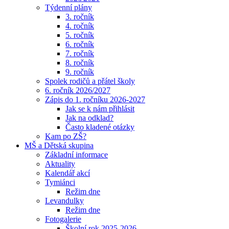
Týdenní plány
3. ročník
4. ročník
5. ročník
6. ročník
7. ročník
8. ročník
9. ročník
Spolek rodičů a přátel školy
6. ročník 2026/2027
Zápis do 1. ročníku 2026-2027
Jak se k nám přihlásit
Jak na odklad?
Často kladené otázky
Kam po ZŠ?
MŠ a Dětská skupina
Základní informace
Aktuality
Kalendář akcí
Tymiánci
Režim dne
Levandulky
Režim dne
Fotogalerie
Školní rok 2025-2026