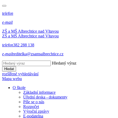
telefon
e-mail
ZŠ a MŠ Albrechtice nad Vltavou
ZŠ a MŠ Albrechtice nad Vltavou
telefon
382 288 138
e-mail
reditelka@zsamsalbrechtice.cz
Hledaný výraz
Hledat
rozšířené vyhledávání
Mapa webu
O škole
Základní informace
Úřední deska - dokumenty
Píše se o nás
Rozpočet
Výroční zprávy
E-podatelna