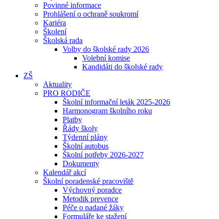
Povinné informace
Prohlášení o ochraně soukromí
Kariéra
Školení
Školská rada
Volby do školské rady 2026
Volební komise
Kandidáti do školské rady
ZŠ
Aktuality
PRO RODIČE
Školní informační leták 2025-2026
Harmonogram školního roku
Platby
Řády školy
Týdenní plány
Školní autobus
Školní potřeby 2026-2027
Dokumenty
Kalendář akcí
Školní poradenské pracoviště
Výchovný poradce
Metodik prevence
Péče o nadané žáky
Formuláře ke stažení