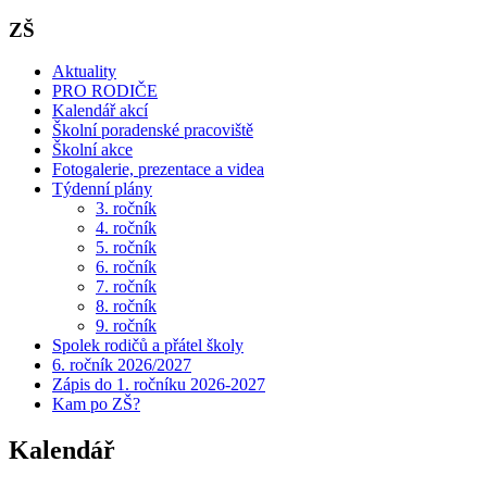
ZŠ
Aktuality
PRO RODIČE
Kalendář akcí
Školní poradenské pracoviště
Školní akce
Fotogalerie, prezentace a videa
Týdenní plány
3. ročník
4. ročník
5. ročník
6. ročník
7. ročník
8. ročník
9. ročník
Spolek rodičů a přátel školy
6. ročník 2026/2027
Zápis do 1. ročníku 2026-2027
Kam po ZŠ?
Kalendář