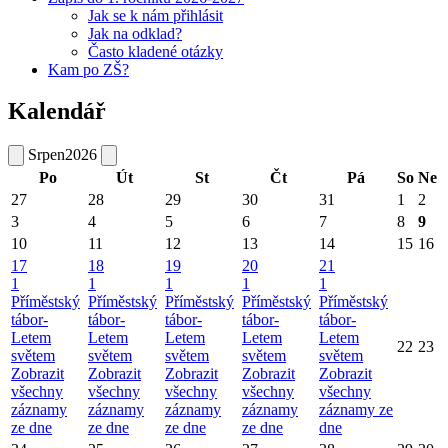
Jak se k nám přihlásit
Jak na odklad?
Často kladené otázky
Kam po ZŠ?
Kalendář
Srpen
2026
Po
Út
St
Čt
Pá
So
Ne
27
28
29
30
31
1
2
3
4
5
6
7
8
9
10
11
12
13
14
15
16
17
18
19
20
21
1
1
1
1
1
Příměstský
Příměstský
Příměstský
Příměstský
Příměstský
tábor-
tábor-
tábor-
tábor-
tábor-
Letem
Letem
Letem
Letem
Letem
22
23
světem
světem
světem
světem
světem
Zobrazit
Zobrazit
Zobrazit
Zobrazit
Zobrazit
všechny
všechny
všechny
všechny
všechny
záznamy
záznamy
záznamy
záznamy
záznamy ze
ze dne
ze dne
ze dne
ze dne
dne