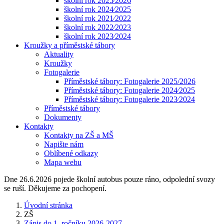
školní rok 2025⁄2026
školní rok 2024⁄2025
školní rok 2021⁄2022
školní rok 2022⁄2023
školní rok 2023⁄2024
Kroužky a příměstské tábory
Aktuality
Kroužky
Fotogalerie
Příměstské tábory: Fotogalerie 2025/2026
Příměstské tábory: Fotogalerie 2024⁄2025
Příměstské tábory: Fotogalerie 2023⁄2024
Příměstské tábory
Dokumenty
Kontakty
Kontakty na ZŠ a MŠ
Napište nám
Oblíbené odkazy
Mapa webu
Dne 26.6.2026 pojede školní autobus pouze ráno, odpolední svozy
se ruší. Děkujeme za pochopení.
Úvodní stránka
ZŠ
Zápis do 1. ročníku 2026-2027