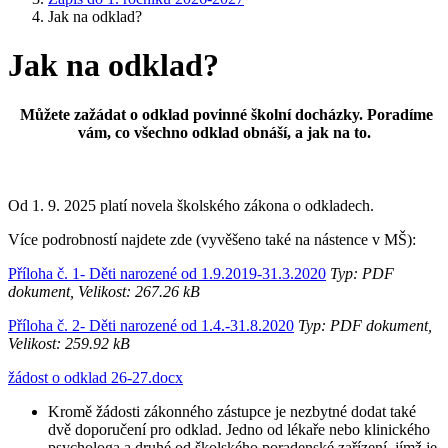
Jak na odklad?
Jak na odklad?
Můžete zažádat o odklad povinné školní docházky. Poradíme
vám, co všechno odklad obnáší, a jak na to.
Od 1. 9. 2025 platí novela školského zákona o odkladech.
Více podrobností najdete zde (vyvěšeno také na nástence v MŠ):
Příloha č. 1- Děti narozené od 1.9.2019-31.3.2020
Typ: PDF
dokument, Velikost: 267.26 kB
Příloha č. 2- Děti narozené od 1.4.-31.8.2020
Typ: PDF dokument,
Velikost: 259.92 kB
žádost o odklad 26-27.docx
Kromě žádosti zákonného zástupce je nezbytné dodat také
dvě doporučení pro odklad. Jedno od lékaře nebo klinického
psychologa a druhé od školského poradenské zařízení, jímž je