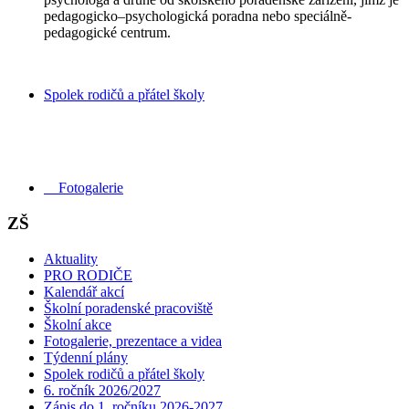
pedagogicko–psychologická poradna nebo speciálně-
pedagogické centrum.
Spolek rodičů a přátel školy
Fotogalerie
ZŠ
Aktuality
PRO RODIČE
Kalendář akcí
Školní poradenské pracoviště
Školní akce
Fotogalerie, prezentace a videa
Týdenní plány
Spolek rodičů a přátel školy
6. ročník 2026/2027
Zápis do 1. ročníku 2026-2027