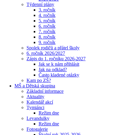
Týdenní plány
3. ročník
4. ročník
5. ročník
6. ročník
7. ročník
8. ročník
9. ročník
Spolek rodičů a přátel školy
6. ročník 2026/2027
Zápis do 1. ročníku 2026-2027
Jak se k nám přihlásit
Jak na odklad?
Často kladené otázky
Kam po ZŠ?
MŠ a Dětská skupina
Základní informace
Aktuality
Kalendář akcí
Tymiánci
Režim dne
Levandulky
Režim dne
Fotogalerie
Školní rok 2025-2026