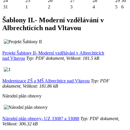
24
25
26
27
28
29
30
31
1
2
3
4
5
6
Šablony II.- Moderní vzdělávání v
Albrechticích nad Vltavou
Projekt Šablony II- Moderní vzdělávání v Albrechticích
nad Vltavou
Typ: PDF dokument, Velikost: 181.5 kB
Modernizace ZŠ a MŠ Albrechtice nad Vltavou
Typ: PDF
dokument, Velikost: 181.86 kB
Národní plán obnovy
Národní plán obnovy- UZ 33087 a 33088
Typ: PDF dokument,
Velikost: 306.32 kB