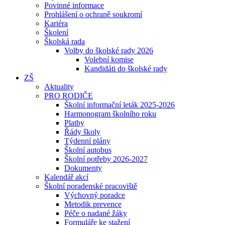
Povinné informace
Prohlášení o ochraně soukromí
Kariéra
Školení
Školská rada
Volby do školské rady 2026
Volební komise
Kandidáti do školské rady
ZŠ
Aktuality
PRO RODIČE
Školní informační leták 2025-2026
Harmonogram školního roku
Platby
Řády školy
Týdenní plány
Školní autobus
Školní potřeby 2026-2027
Dokumenty
Kalendář akcí
Školní poradenské pracoviště
Výchovný poradce
Metodik prevence
Péče o nadané žáky
Formuláře ke stažení