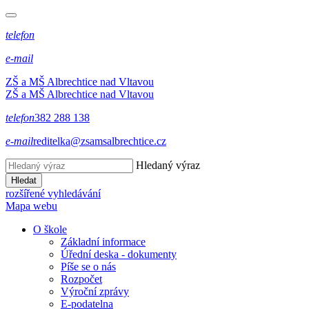
telefon
e-mail
ZŠ a MŠ Albrechtice nad Vltavou
ZŠ a MŠ Albrechtice nad Vltavou
telefon
382 288 138
e-mail
reditelka@zsamsalbrechtice.cz
Hledaný výraz
Hledat
rozšířené vyhledávání
Mapa webu
O škole
Základní informace
Úřední deska - dokumenty
Píše se o nás
Rozpočet
Výroční zprávy
E-podatelna