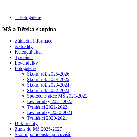
Fotogalerie
MŠ a Dětská skupina
Základní informace
Aktuality
Kalendář akcí
Tymiánci
Levandulky
Fotogalerie
Školní rok 2025-2026
Školní rok 2024-2025
Školní rok 2023-2024
Školní rok 2022-2023
Společené akce MŠ 2021-2022
Levandulky 2021-2022
Tymiánci 2021-2022
Levandulky 2020-2021
Tymiánci 2020-2021
Dokumenty
Zápis do MŠ 2026-2027
Školní poradenské pracoviště