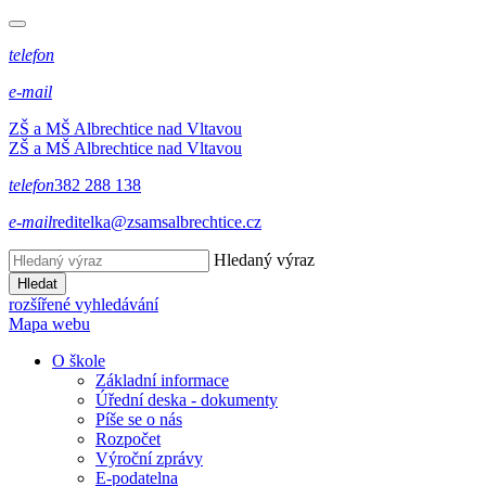
telefon
e-mail
ZŠ a MŠ Albrechtice nad Vltavou
ZŠ a MŠ Albrechtice nad Vltavou
telefon
382 288 138
e-mail
reditelka@zsamsalbrechtice.cz
Hledaný výraz
Hledat
rozšířené vyhledávání
Mapa webu
O škole
Základní informace
Úřední deska - dokumenty
Píše se o nás
Rozpočet
Výroční zprávy
E-podatelna