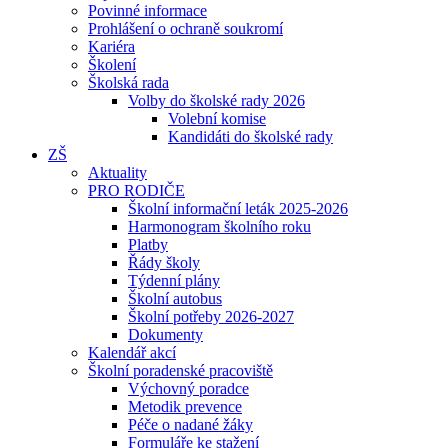
Povinné informace
Prohlášení o ochraně soukromí
Kariéra
Školení
Školská rada
Volby do školské rady 2026
Volební komise
Kandidáti do školské rady
ZŠ
Aktuality
PRO RODIČE
Školní informační leták 2025-2026
Harmonogram školního roku
Platby
Řády školy
Týdenní plány
Školní autobus
Školní potřeby 2026-2027
Dokumenty
Kalendář akcí
Školní poradenské pracoviště
Výchovný poradce
Metodik prevence
Péče o nadané žáky
Formuláře ke stažení