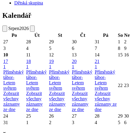
Dětská skupina
Kalendář
Srpen
2026
Po
Út
St
Čt
Pá
So
Ne
27
28
29
30
31
1
2
3
4
5
6
7
8
9
10
11
12
13
14
15
16
17
18
19
20
21
1
1
1
1
1
Příměstský
Příměstský
Příměstský
Příměstský
Příměstský
tábor-
tábor-
tábor-
tábor-
tábor-
Letem
Letem
Letem
Letem
Letem
22
23
světem
světem
světem
světem
světem
Zobrazit
Zobrazit
Zobrazit
Zobrazit
Zobrazit
všechny
všechny
všechny
všechny
všechny
záznamy
záznamy
záznamy
záznamy
záznamy ze
ze dne
ze dne
ze dne
ze dne
dne
24
25
26
27
28
29
30
31
1
2
3
4
5
6