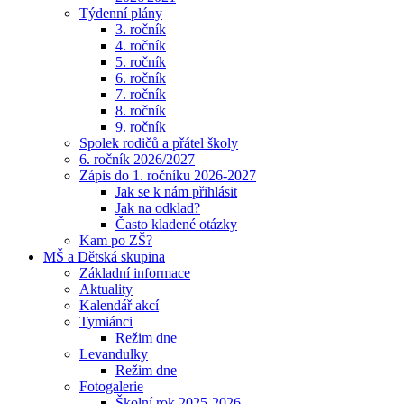
Týdenní plány
3. ročník
4. ročník
5. ročník
6. ročník
7. ročník
8. ročník
9. ročník
Spolek rodičů a přátel školy
6. ročník 2026/2027
Zápis do 1. ročníku 2026-2027
Jak se k nám přihlásit
Jak na odklad?
Často kladené otázky
Kam po ZŠ?
MŠ a Dětská skupina
Základní informace
Aktuality
Kalendář akcí
Tymiánci
Režim dne
Levandulky
Režim dne
Fotogalerie
Školní rok 2025-2026