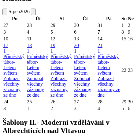
Srpen
2026
Po
Út
St
Čt
Pá
So
Ne
27
28
29
30
31
1
2
3
4
5
6
7
8
9
10
11
12
13
14
15
16
17
18
19
20
21
1
1
1
1
1
Příměstský
Příměstský
Příměstský
Příměstský
Příměstský
tábor-
tábor-
tábor-
tábor-
tábor-
Letem
Letem
Letem
Letem
Letem
22
23
světem
světem
světem
světem
světem
Zobrazit
Zobrazit
Zobrazit
Zobrazit
Zobrazit
všechny
všechny
všechny
všechny
všechny
záznamy
záznamy
záznamy
záznamy
záznamy ze
ze dne
ze dne
ze dne
ze dne
dne
24
25
26
27
28
29
30
31
1
2
3
4
5
6
Šablony II.- Moderní vzdělávání v
Albrechticích nad Vltavou