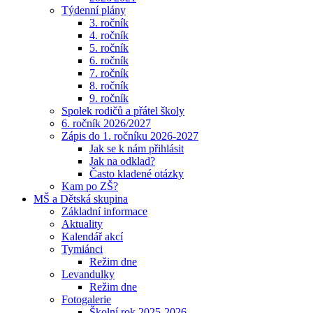
Týdenní plány
3. ročník
4. ročník
5. ročník
6. ročník
7. ročník
8. ročník
9. ročník
Spolek rodičů a přátel školy
6. ročník 2026/2027
Zápis do 1. ročníku 2026-2027
Jak se k nám přihlásit
Jak na odklad?
Často kladené otázky
Kam po ZŠ?
MŠ a Dětská skupina
Základní informace
Aktuality
Kalendář akcí
Tymiánci
Režim dne
Levandulky
Režim dne
Fotogalerie
Školní rok 2025-2026