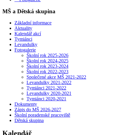
MŠ a Dětská skupina
Základní informace
Aktuality
Kalendář akcí
Tymiánci
Levandulky
Fotogalerie
Školní rok 2025-2026
Školní rok 2024-2025
Školní rok 2023-2024
Školní rok 2022-2023
Společené akce MŠ 2021-2022
Levandulky 2021-2022
Tymiánci 2021-2022
Levandulky 2020-2021
Tymiánci 2020-2021
Dokumenty
Zápis do MŠ 2026-2027
Školní poradenské pracoviště
Dětská skupina
Kalendář