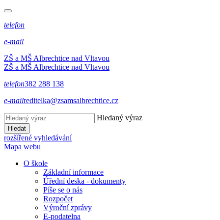
telefon
e-mail
ZŠ a MŠ Albrechtice nad Vltavou
ZŠ a MŠ Albrechtice nad Vltavou
telefon
382 288 138
e-mail
reditelka@zsamsalbrechtice.cz
Hledaný výraz
Hledat
rozšířené vyhledávání
Mapa webu
O škole
Základní informace
Úřední deska - dokumenty
Píše se o nás
Rozpočet
Výroční zprávy
E-podatelna