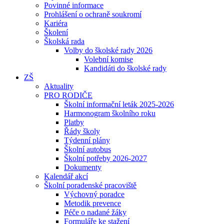
Povinné informace
Prohlášení o ochraně soukromí
Kariéra
Školení
Školská rada
Volby do školské rady 2026
Volební komise
Kandidáti do školské rady
ZŠ
Aktuality
PRO RODIČE
Školní informační leták 2025-2026
Harmonogram školního roku
Platby
Řády školy
Týdenní plány
Školní autobus
Školní potřeby 2026-2027
Dokumenty
Kalendář akcí
Školní poradenské pracoviště
Výchovný poradce
Metodik prevence
Péče o nadané žáky
Formuláře ke stažení