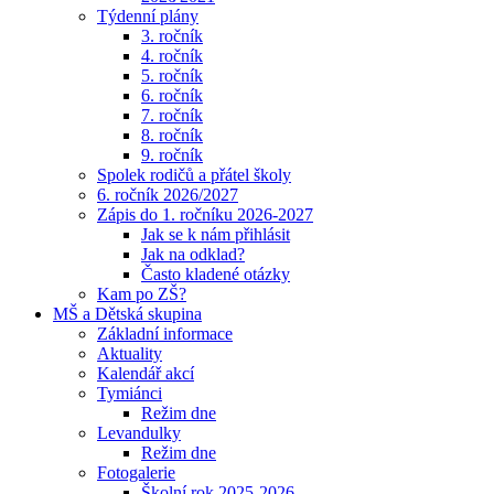
Týdenní plány
3. ročník
4. ročník
5. ročník
6. ročník
7. ročník
8. ročník
9. ročník
Spolek rodičů a přátel školy
6. ročník 2026/2027
Zápis do 1. ročníku 2026-2027
Jak se k nám přihlásit
Jak na odklad?
Často kladené otázky
Kam po ZŠ?
MŠ a Dětská skupina
Základní informace
Aktuality
Kalendář akcí
Tymiánci
Režim dne
Levandulky
Režim dne
Fotogalerie
Školní rok 2025-2026