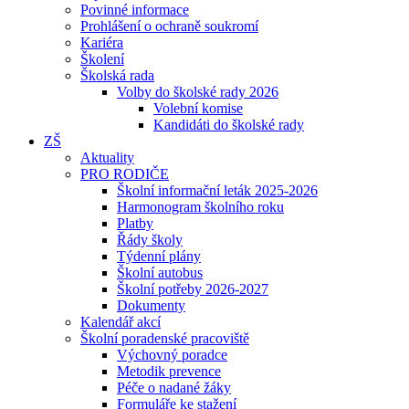
Povinné informace
Prohlášení o ochraně soukromí
Kariéra
Školení
Školská rada
Volby do školské rady 2026
Volební komise
Kandidáti do školské rady
ZŠ
Aktuality
PRO RODIČE
Školní informační leták 2025-2026
Harmonogram školního roku
Platby
Řády školy
Týdenní plány
Školní autobus
Školní potřeby 2026-2027
Dokumenty
Kalendář akcí
Školní poradenské pracoviště
Výchovný poradce
Metodik prevence
Péče o nadané žáky
Formuláře ke stažení