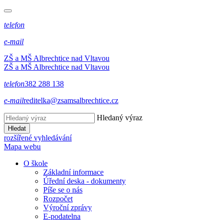
telefon
e-mail
ZŠ a MŠ Albrechtice nad Vltavou
ZŠ a MŠ Albrechtice nad Vltavou
telefon
382 288 138
e-mail
reditelka@zsamsalbrechtice.cz
Hledaný výraz
Hledat
rozšířené vyhledávání
Mapa webu
O škole
Základní informace
Úřední deska - dokumenty
Píše se o nás
Rozpočet
Výroční zprávy
E-podatelna