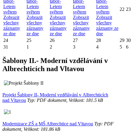
tábor-
tábor-
tábor-
tábor-
tábor-
Letem
Letem
Letem
Letem
Letem
22
23
světem
světem
světem
světem
světem
Zobrazit
Zobrazit
Zobrazit
Zobrazit
Zobrazit
všechny
všechny
všechny
všechny
všechny
záznamy
záznamy
záznamy
záznamy
záznamy ze
ze dne
ze dne
ze dne
ze dne
dne
24
25
26
27
28
29
30
31
1
2
3
4
5
6
Šablony II.- Moderní vzdělávání v
Albrechticích nad Vltavou
Projekt Šablony II- Moderní vzdělávání v Albrechticích
nad Vltavou
Typ: PDF dokument, Velikost: 181.5 kB
Modernizace ZŠ a MŠ Albrechtice nad Vltavou
Typ: PDF
dokument, Velikost: 181.86 kB