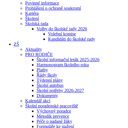
Povinné informace
Prohlášení o ochraně soukromí
Kariéra
Školení
Školská rada
Volby do školské rady 2026
Volební komise
Kandidáti do školské rady
ZŠ
Aktuality
PRO RODIČE
Školní informační leták 2025-2026
Harmonogram školního roku
Platby
Řády školy
Týdenní plány
Školní autobus
Školní potřeby 2026-2027
Dokumenty
Kalendář akcí
Školní poradenské pracoviště
Výchovný poradce
Metodik prevence
Péče o nadané žáky
Formuláře ke stažení