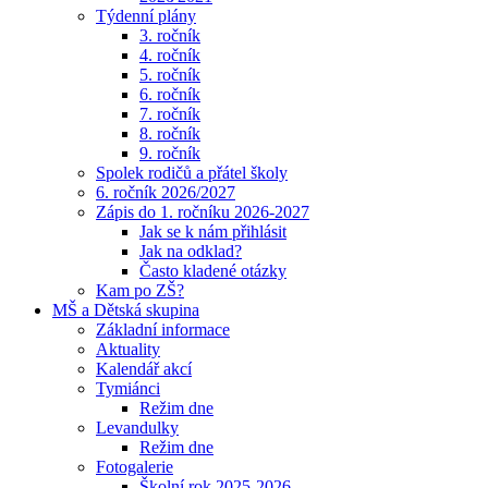
Týdenní plány
3. ročník
4. ročník
5. ročník
6. ročník
7. ročník
8. ročník
9. ročník
Spolek rodičů a přátel školy
6. ročník 2026/2027
Zápis do 1. ročníku 2026-2027
Jak se k nám přihlásit
Jak na odklad?
Často kladené otázky
Kam po ZŠ?
MŠ a Dětská skupina
Základní informace
Aktuality
Kalendář akcí
Tymiánci
Režim dne
Levandulky
Režim dne
Fotogalerie
Školní rok 2025-2026