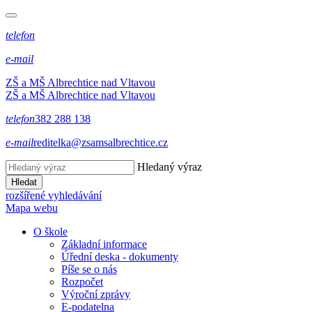
telefon
e-mail
ZŠ a MŠ Albrechtice nad Vltavou
ZŠ a MŠ Albrechtice nad Vltavou
telefon
382 288 138
e-mail
reditelka@zsamsalbrechtice.cz
Hledaný výraz
Hledat
rozšířené vyhledávání
Mapa webu
O škole
Základní informace
Úřední deska - dokumenty
Píše se o nás
Rozpočet
Výroční zprávy
E-podatelna