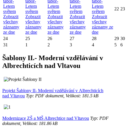
tábor-
tábor-
tábor-
tábor-
tábor-
Letem
Letem
Letem
Letem
Letem
22
23
světem
světem
světem
světem
světem
Zobrazit
Zobrazit
Zobrazit
Zobrazit
Zobrazit
všechny
všechny
všechny
všechny
všechny
záznamy
záznamy
záznamy
záznamy
záznamy ze
ze dne
ze dne
ze dne
ze dne
dne
24
25
26
27
28
29
30
31
1
2
3
4
5
6
Šablony II.- Moderní vzdělávání v
Albrechticích nad Vltavou
Projekt Šablony II- Moderní vzdělávání v Albrechticích
nad Vltavou
Typ: PDF dokument, Velikost: 181.5 kB
Modernizace ZŠ a MŠ Albrechtice nad Vltavou
Typ: PDF
dokument, Velikost: 181.86 kB