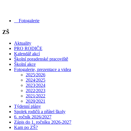
Fotogalerie
ZŠ
Aktuality
PRO RODIČE
Kalendář akcí
Školní poradenské pracoviště
Školní akce
Fotogalerie, prezentace a videa
2025⁄2026
2024⁄2025
2023⁄2024
2022⁄2023
2021⁄2022
2020⁄2021
Týdenní plány
Spolek rodičů a přátel školy
6. ročník 2026/2027
Zápis do 1. ročníku 2026-2027
Kam po ZŠ?