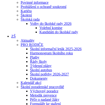
Povinné informace
Prohlášení o ochraně soukromí
Kariéra
Školení
Školská rada
Volby do školské rady 2026
Volební komise
Kandidáti do školské rady
ZŠ
Aktuality
PRO RODIČE
Školní informační leták 2025-2026
Harmonogram školního roku
Platby
Řády školy
Týdenní plány
Školní autobus
Školní potřeby 2026-2027
Dokumenty
Kalendář akcí
Školní poradenské pracoviště
Výchovný poradce
Metodik prevence
Péče o nadané žáky
Formuláře ke stažení