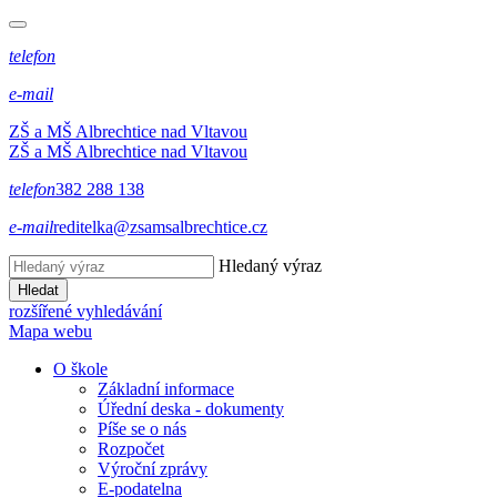
telefon
e-mail
ZŠ a MŠ Albrechtice nad Vltavou
ZŠ a MŠ Albrechtice nad Vltavou
telefon
382 288 138
e-mail
reditelka@zsamsalbrechtice.cz
Hledaný výraz
Hledat
rozšířené vyhledávání
Mapa webu
O škole
Základní informace
Úřední deska - dokumenty
Píše se o nás
Rozpočet
Výroční zprávy
E-podatelna