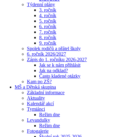
Týdenní plány
3. ročník
4. ročník
5. ročník
6. ročník
7. ročník
8. ročník
9. ročník
Spolek rodičů a přátel školy
6. ročník 2026/2027
Zápis do 1. ročníku 2026-2027
Jak se k nám přihlásit
Jak na odklad?
Často kladené otázky
Kam po ZŠ?
MŠ a Dětská skupina
Základní informace
Aktuality
Kalendář akcí
Tymiánci
Režim dne
Levandulky
Režim dne
Fotogalerie
Školní rok 2025-2026