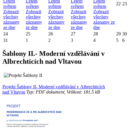
Letem
Letem
Letem
Letem
Letem
22
23
světem
světem
světem
světem
světem
Zobrazit
Zobrazit
Zobrazit
Zobrazit
Zobrazit
všechny
všechny
všechny
všechny
všechny
záznamy
záznamy
záznamy
záznamy
záznamy ze
ze dne
ze dne
ze dne
ze dne
dne
24
25
26
27
28
29
30
31
1
2
3
4
5
6
Šablony II.- Moderní vzdělávání v
Albrechticích nad Vltavou
Projekt Šablony II- Moderní vzdělávání v Albrechticích
nad Vltavou
Typ: PDF dokument, Velikost: 181.5 kB