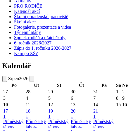
Aktuality
PRO RODIČE
Kalendář akcí
Školní poradenské pracoviště
Školní akce
Fotogalerie, prezentace a videa
Týdenní plány
Spolek rodičů a přátel školy
6. ročník 2026/2027
Zápis do 1. ročníku 2026-2027
Kam po ZŠ?
Kalendář
Srpen
2026
Po
Út
St
Čt
Pá
So
Ne
27
28
29
30
31
1
2
3
4
5
6
7
8
9
10
11
12
13
14
15
16
17
18
19
20
21
1
1
1
1
1
Příměstský
Příměstský
Příměstský
Příměstský
Příměstský
tábor-
tábor-
tábor-
tábor-
tábor-