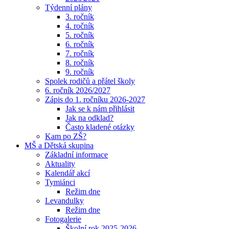
Týdenní plány
3. ročník
4. ročník
5. ročník
6. ročník
7. ročník
8. ročník
9. ročník
Spolek rodičů a přátel školy
6. ročník 2026/2027
Zápis do 1. ročníku 2026-2027
Jak se k nám přihlásit
Jak na odklad?
Často kladené otázky
Kam po ZŠ?
MŠ a Dětská skupina
Základní informace
Aktuality
Kalendář akcí
Tymiánci
Režim dne
Levandulky
Režim dne
Fotogalerie
Školní rok 2025-2026