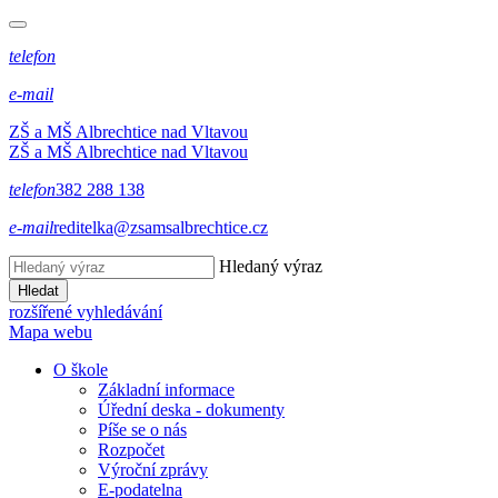
telefon
e-mail
ZŠ a MŠ Albrechtice nad Vltavou
ZŠ a MŠ Albrechtice nad Vltavou
telefon
382 288 138
e-mail
reditelka@zsamsalbrechtice.cz
Hledaný výraz
Hledat
rozšířené vyhledávání
Mapa webu
O škole
Základní informace
Úřední deska - dokumenty
Píše se o nás
Rozpočet
Výroční zprávy
E-podatelna