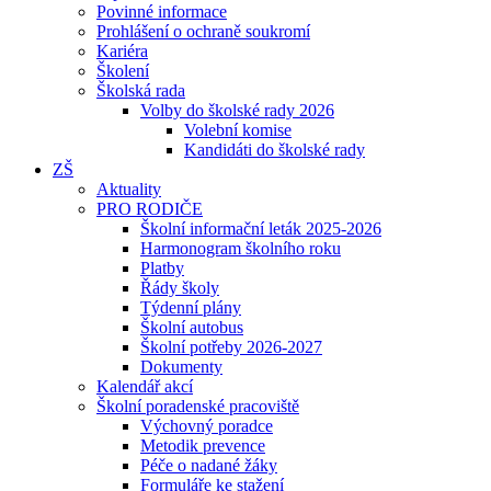
Povinné informace
Prohlášení o ochraně soukromí
Kariéra
Školení
Školská rada
Volby do školské rady 2026
Volební komise
Kandidáti do školské rady
ZŠ
Aktuality
PRO RODIČE
Školní informační leták 2025-2026
Harmonogram školního roku
Platby
Řády školy
Týdenní plány
Školní autobus
Školní potřeby 2026-2027
Dokumenty
Kalendář akcí
Školní poradenské pracoviště
Výchovný poradce
Metodik prevence
Péče o nadané žáky
Formuláře ke stažení