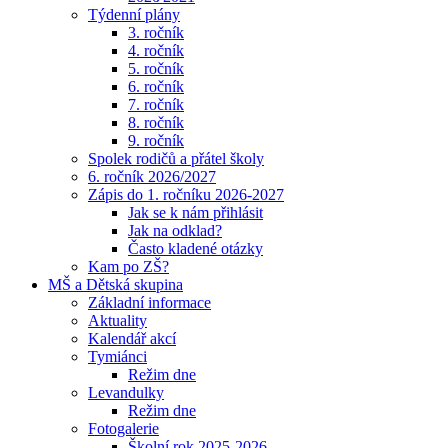
Týdenní plány
3. ročník
4. ročník
5. ročník
6. ročník
7. ročník
8. ročník
9. ročník
Spolek rodičů a přátel školy
6. ročník 2026/2027
Zápis do 1. ročníku 2026-2027
Jak se k nám přihlásit
Jak na odklad?
Často kladené otázky
Kam po ZŠ?
MŠ a Dětská skupina
Základní informace
Aktuality
Kalendář akcí
Tymiánci
Režim dne
Levandulky
Režim dne
Fotogalerie
Školní rok 2025-2026