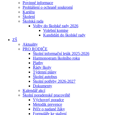
Povinné informace
Prohlášení o ochraně soukromí
Kariéra
Školení
Školská rada
Volby do školské rady 2026
Volební komise
Kandidáti do školské rady
ZŠ
Aktuality
PRO RODIČE
Školní informační leták 2025-2026
Harmonogram školního roku
Platby
Řády školy
Týdenní plány
Školní autobus
Školní potřeby 2026-2027
Dokumenty
Kalendář akcí
Školní poradenské pracoviště
Výchovný poradce
Metodik prevence
Péče o nadané žáky
Formuláře ke stažení