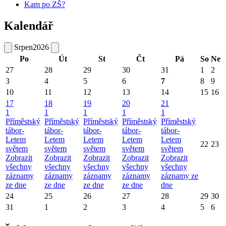
Kam po ZŠ?
Kalendář
Srpen
2026
Po
Út
St
Čt
Pá
So
Ne
27
28
29
30
31
1
2
3
4
5
6
7
8
9
10
11
12
13
14
15
16
17
18
19
20
21
1
1
1
1
1
Příměstský
Příměstský
Příměstský
Příměstský
Příměstský
tábor-
tábor-
tábor-
tábor-
tábor-
Letem
Letem
Letem
Letem
Letem
22
23
světem
světem
světem
světem
světem
Zobrazit
Zobrazit
Zobrazit
Zobrazit
Zobrazit
všechny
všechny
všechny
všechny
všechny
záznamy
záznamy
záznamy
záznamy
záznamy ze
ze dne
ze dne
ze dne
ze dne
dne
24
25
26
27
28
29
30
31
1
2
3
4
5
6