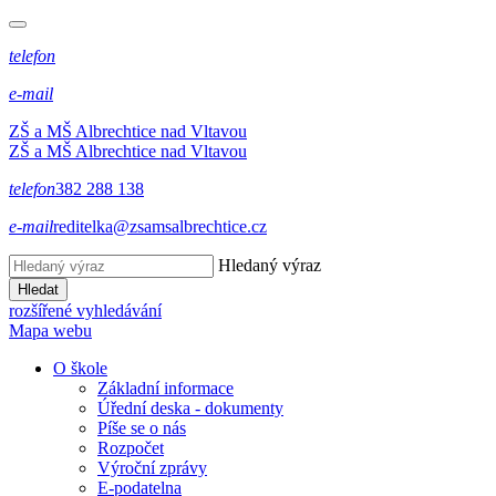
telefon
e-mail
ZŠ a MŠ Albrechtice nad Vltavou
ZŠ a MŠ Albrechtice nad Vltavou
telefon
382 288 138
e-mail
reditelka@zsamsalbrechtice.cz
Hledaný výraz
Hledat
rozšířené vyhledávání
Mapa webu
O škole
Základní informace
Úřední deska - dokumenty
Píše se o nás
Rozpočet
Výroční zprávy
E-podatelna