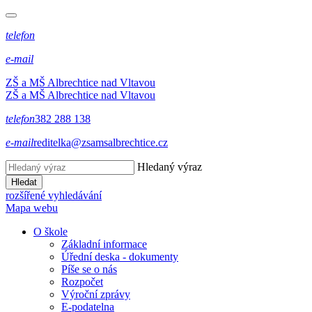
telefon
e-mail
ZŠ a MŠ Albrechtice nad Vltavou
ZŠ a MŠ Albrechtice nad Vltavou
telefon
382 288 138
e-mail
reditelka@zsamsalbrechtice.cz
Hledaný výraz
Hledat
rozšířené vyhledávání
Mapa webu
O škole
Základní informace
Úřední deska - dokumenty
Píše se o nás
Rozpočet
Výroční zprávy
E-podatelna