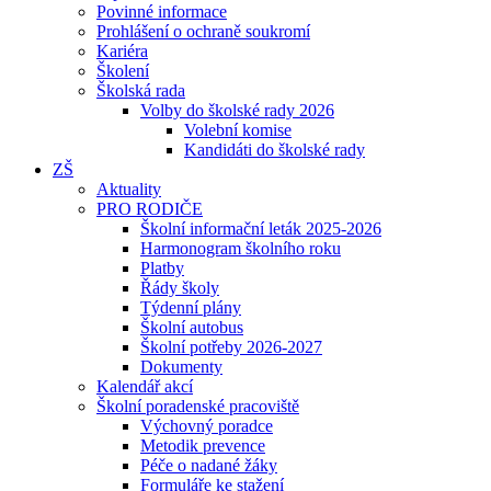
Povinné informace
Prohlášení o ochraně soukromí
Kariéra
Školení
Školská rada
Volby do školské rady 2026
Volební komise
Kandidáti do školské rady
ZŠ
Aktuality
PRO RODIČE
Školní informační leták 2025-2026
Harmonogram školního roku
Platby
Řády školy
Týdenní plány
Školní autobus
Školní potřeby 2026-2027
Dokumenty
Kalendář akcí
Školní poradenské pracoviště
Výchovný poradce
Metodik prevence
Péče o nadané žáky
Formuláře ke stažení