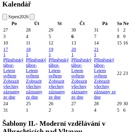
Kalendář
Srpen
2026
Po
Út
St
Čt
Pá
So
Ne
27
28
29
30
31
1
2
3
4
5
6
7
8
9
10
11
12
13
14
15
16
17
18
19
20
21
1
1
1
1
1
Příměstský
Příměstský
Příměstský
Příměstský
Příměstský
tábor-
tábor-
tábor-
tábor-
tábor-
Letem
Letem
Letem
Letem
Letem
22
23
světem
světem
světem
světem
světem
Zobrazit
Zobrazit
Zobrazit
Zobrazit
Zobrazit
všechny
všechny
všechny
všechny
všechny
záznamy
záznamy
záznamy
záznamy
záznamy ze
ze dne
ze dne
ze dne
ze dne
dne
24
25
26
27
28
29
30
31
1
2
3
4
5
6
Šablony II.- Moderní vzdělávání v
Albrechticích nad Vltavou