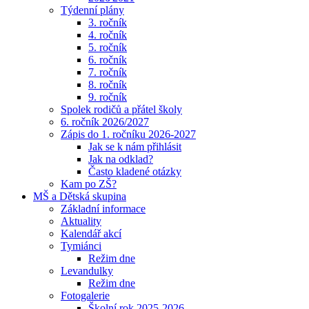
Týdenní plány
3. ročník
4. ročník
5. ročník
6. ročník
7. ročník
8. ročník
9. ročník
Spolek rodičů a přátel školy
6. ročník 2026/2027
Zápis do 1. ročníku 2026-2027
Jak se k nám přihlásit
Jak na odklad?
Často kladené otázky
Kam po ZŠ?
MŠ a Dětská skupina
Základní informace
Aktuality
Kalendář akcí
Tymiánci
Režim dne
Levandulky
Režim dne
Fotogalerie
Školní rok 2025-2026