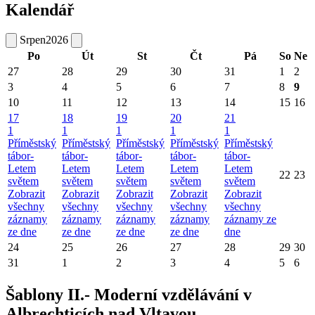
Kalendář
Srpen
2026
Po
Út
St
Čt
Pá
So
Ne
27
28
29
30
31
1
2
3
4
5
6
7
8
9
10
11
12
13
14
15
16
17
18
19
20
21
1
1
1
1
1
Příměstský
Příměstský
Příměstský
Příměstský
Příměstský
tábor-
tábor-
tábor-
tábor-
tábor-
Letem
Letem
Letem
Letem
Letem
22
23
světem
světem
světem
světem
světem
Zobrazit
Zobrazit
Zobrazit
Zobrazit
Zobrazit
všechny
všechny
všechny
všechny
všechny
záznamy
záznamy
záznamy
záznamy
záznamy ze
ze dne
ze dne
ze dne
ze dne
dne
24
25
26
27
28
29
30
31
1
2
3
4
5
6
Šablony II.- Moderní vzdělávání v
Albrechticích nad Vltavou