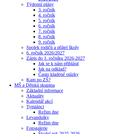
Týdenní plány
3. ročník
4. ročník
5. ročník
6. ročník
7. ročník
8. ročník
9. ročník
Spolek rodičů a přátel školy
6. ročník 2026/2027
Zápis do 1. ročníku 2026-2027
Jak se k nám přihlásit
Jak na odklad?
Často kladené otázky
Kam po ZŠ?
MŠ a Dětská skupina
Základní informace
Aktuality
Kalendář akcí
Tymiánci
Režim dne
Levandulky
Režim dne
Fotogalerie
Školní rok 2025-2026