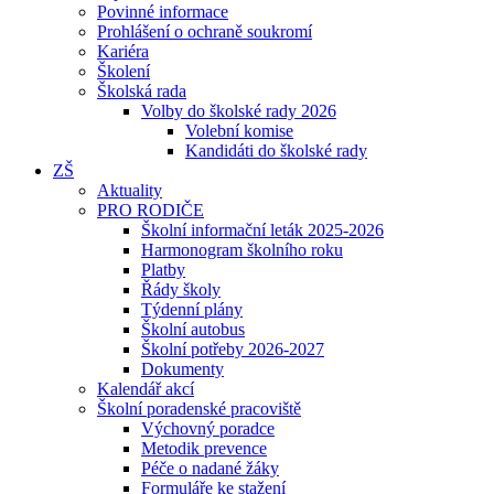
Povinné informace
Prohlášení o ochraně soukromí
Kariéra
Školení
Školská rada
Volby do školské rady 2026
Volební komise
Kandidáti do školské rady
ZŠ
Aktuality
PRO RODIČE
Školní informační leták 2025-2026
Harmonogram školního roku
Platby
Řády školy
Týdenní plány
Školní autobus
Školní potřeby 2026-2027
Dokumenty
Kalendář akcí
Školní poradenské pracoviště
Výchovný poradce
Metodik prevence
Péče o nadané žáky
Formuláře ke stažení