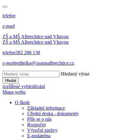
telefon
e-mail
ZŠ a MŠ Albrechtice nad Vltavou
ZŠ a MŠ Albrechtice nad Vltavou
telefon
382 288 138
e-mail
reditelka@zsamsalbrechtice.cz
Hledaný výraz
Hledat
rozšířené vyhledávání
Mapa webu
O škole
Základní informace
Úřední deska - dokumenty
Píše se o nás
Rozpočet
Výroční zprávy
E-podatelna