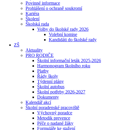
Povinné informace
Prohlášení o ochraně soukromí
Kariéra
Školení
Školská rada
Volby do školské rady 2026
Volební komise
Kandidáti do školské rady
ZŠ
Aktuality
PRO RODIČE
Školní informační leták 2025-2026
Harmonogram školního roku
Platby
Řády školy
Týdenní plány
Školní autobus
Školní potřeby 2026-2027
Dokumenty
Kalendář akcí
Školní poradenské pracoviště
Výchovný poradce
Metodik prevence
Péče o nadané žáky
Formuláře ke stažení