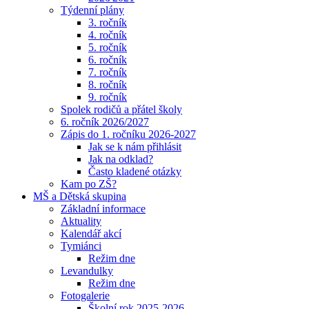
Týdenní plány
3. ročník
4. ročník
5. ročník
6. ročník
7. ročník
8. ročník
9. ročník
Spolek rodičů a přátel školy
6. ročník 2026/2027
Zápis do 1. ročníku 2026-2027
Jak se k nám přihlásit
Jak na odklad?
Často kladené otázky
Kam po ZŠ?
MŠ a Dětská skupina
Základní informace
Aktuality
Kalendář akcí
Tymiánci
Režim dne
Levandulky
Režim dne
Fotogalerie
Školní rok 2025-2026