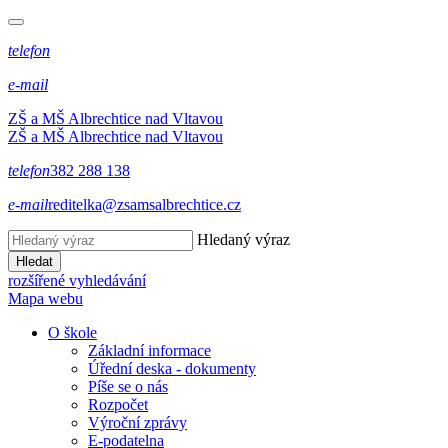
telefon
e-mail
ZŠ a MŠ Albrechtice nad Vltavou
ZŠ a MŠ Albrechtice nad Vltavou
telefon
382 288 138
e-mail
reditelka@zsamsalbrechtice.cz
Hledaný výraz
Hledat
rozšířené vyhledávání
Mapa webu
O škole
Základní informace
Úřední deska - dokumenty
Píše se o nás
Rozpočet
Výroční zprávy
E-podatelna