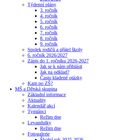
Týdenní plány
3. ročník
4. ročník
5. ročník
6. ročník
7. ročník
8. ročník
9. ročník
Spolek rodičů a přátel školy
6. ročník 2026/2027
Zápis do 1. ročníku 2026-2027
Jak se k nám přihlásit
Jak na odklad?
Často kladené otázky
Kam po ZŠ?
MŠ a Dětská skupina
Základní informace
Aktuality
Kalendář akcí
Tymiánci
Režim dne
Levandulky
Režim dne
Fotogalerie
Školní rok 2025-2026