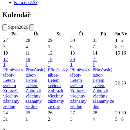
Kam po ZŠ?
Kalendář
Srpen
2026
Po
Út
St
Čt
Pá
So
Ne
27
28
29
30
31
1
2
3
4
5
6
7
8
9
10
11
12
13
14
15
16
17
18
19
20
21
1
1
1
1
1
Příměstský
Příměstský
Příměstský
Příměstský
Příměstský
tábor-
tábor-
tábor-
tábor-
tábor-
Letem
Letem
Letem
Letem
Letem
22
23
světem
světem
světem
světem
světem
Zobrazit
Zobrazit
Zobrazit
Zobrazit
Zobrazit
všechny
všechny
všechny
všechny
všechny
záznamy
záznamy
záznamy
záznamy
záznamy ze
ze dne
ze dne
ze dne
ze dne
dne
24
25
26
27
28
29
30
31
1
2
3
4
5
6