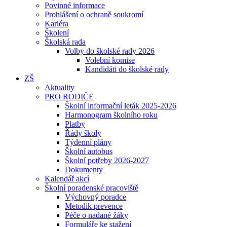
Povinné informace
Prohlášení o ochraně soukromí
Kariéra
Školení
Školská rada
Volby do školské rady 2026
Volební komise
Kandidáti do školské rady
ZŠ
Aktuality
PRO RODIČE
Školní informační leták 2025-2026
Harmonogram školního roku
Platby
Řády školy
Týdenní plány
Školní autobus
Školní potřeby 2026-2027
Dokumenty
Kalendář akcí
Školní poradenské pracoviště
Výchovný poradce
Metodik prevence
Péče o nadané žáky
Formuláře ke stažení