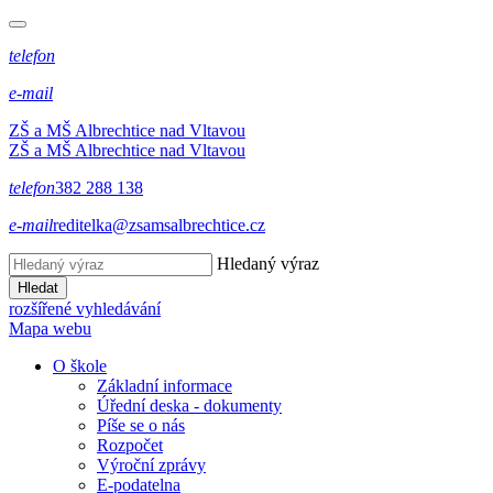
telefon
e-mail
ZŠ a MŠ Albrechtice nad Vltavou
ZŠ a MŠ Albrechtice nad Vltavou
telefon
382 288 138
e-mail
reditelka@zsamsalbrechtice.cz
Hledaný výraz
Hledat
rozšířené vyhledávání
Mapa webu
O škole
Základní informace
Úřední deska - dokumenty
Píše se o nás
Rozpočet
Výroční zprávy
E-podatelna